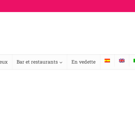
ieux
Bar et restaurants
En vedette