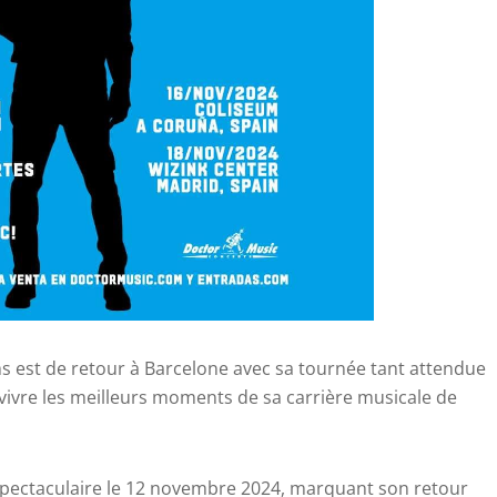
 est de retour à Barcelone avec sa tournée tant attendue
evivre les meilleurs moments de sa carrière musicale de
t spectaculaire le 12 novembre 2024, marquant son retour