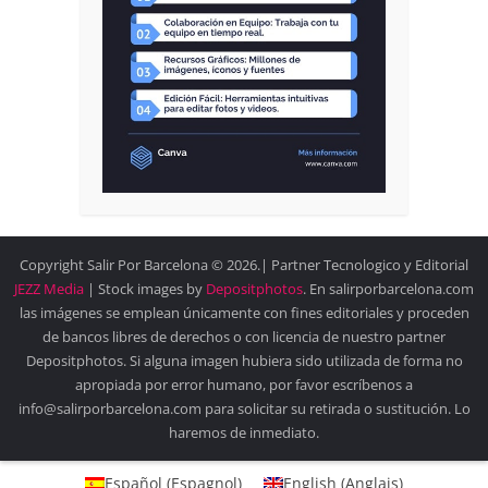
Copyright Salir Por Barcelona © 2026.| Partner Tecnologico y Editorial
JEZZ Media
| Stock images by
Depositphotos
. En salirporbarcelona.com
las imágenes se emplean únicamente con fines editoriales y proceden
de bancos libres de derechos o con licencia de nuestro partner
Depositphotos. Si alguna imagen hubiera sido utilizada de forma no
apropiada por error humano, por favor escríbenos a
info@salirporbarcelona.com para solicitar su retirada o sustitución. Lo
haremos de inmediato.
Español
(
Espagnol
)
English
(
Anglais
)