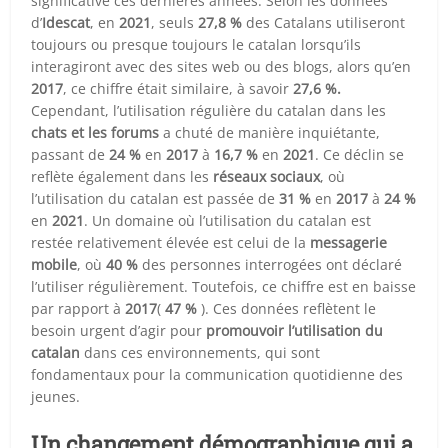
significative ces dernières années. Selon les données
d’
Idescat
, en
2021
, seuls
27,8 %
des Catalans utiliseront
toujours ou presque toujours le catalan lorsqu’ils
interagiront avec des sites web ou des blogs, alors qu’en
2017
, ce chiffre était similaire, à savoir
27,6 %.
Cependant, l’utilisation régulière du catalan dans les
chats et les forums
a chuté de manière inquiétante,
passant de
24 %
en
2017
à
16,7 %
en
2021
. Ce déclin se
reflète également dans les
réseaux sociaux
, où
l’utilisation du catalan est passée de
31 %
en
2017
à
24 %
en
2021
. Un domaine où l’utilisation du catalan est
restée relativement élevée est celui de la
messagerie
mobile
, où
40 %
des personnes interrogées ont déclaré
l’utiliser régulièrement. Toutefois, ce chiffre est en baisse
par rapport à
2017
(
47 %
). Ces données reflètent le
besoin urgent d’agir pour
promouvoir l’utilisation du
catalan
dans ces environnements, qui sont
fondamentaux pour la communication quotidienne des
jeunes.
Un changement démographique qui a