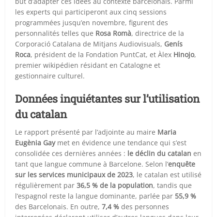
but d’adapter ces idées au contexte barcelonais. Parmi
les experts qui participeront aux cinq sessions
programmées jusqu’en novembre, figurent des
personnalités telles que
Rosa Romà
, directrice de la
Corporació Catalana de Mitjans Audiovisuals,
Genís
Roca
, président de la Fondation PuntCat, et Àlex
Hinojo
,
premier wikipédien résidant en Catalogne et
gestionnaire culturel.
Données inquiétantes sur l’utilisation
du catalan
Le rapport présenté par l’adjointe au maire
Maria
Eugènia Gay
met en évidence une tendance qui s’est
consolidée ces dernières années :
le déclin du catalan
en
tant que langue commune à Barcelone. Selon l’
enquête
sur les services municipaux de 2023
, le catalan est utilisé
régulièrement par
36,5 % de la population
, tandis que
l’espagnol reste la langue dominante, parlée par
55,9 %
des Barcelonais. En outre,
7,4 %
des personnes