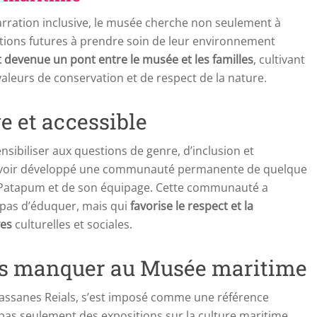
e narration inclusive, le musée cherche non seulement à
ations futures à prendre soin de leur environnement
t devenue un pont entre le musée et les familles
, cultivant
eurs de conservation et de respect de la nature.
e et accessible
nsibiliser aux questions de genre, d’inclusion et
er d’avoir développé une communauté permanente de quelque
de Patapum et de son équipage. Cette communauté a
 pas d’éduquer, mais qui
favorise le respect et la
ves
culturelles et sociales.
as manquer au Musée maritime
rassanes Reials, s’est imposé comme une référence
te pas seulement des expositions sur la culture maritime,