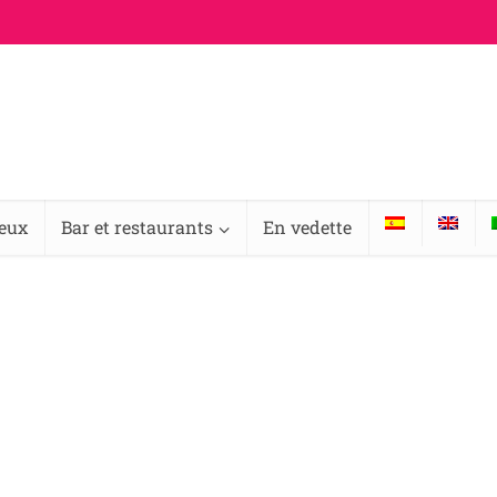
ieux
Bar et restaurants
En vedette