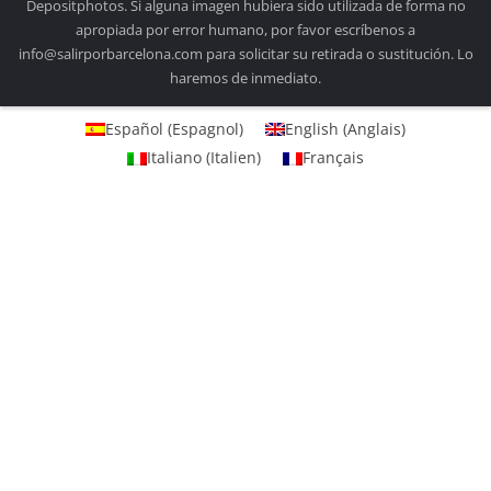
Depositphotos. Si alguna imagen hubiera sido utilizada de forma no
apropiada por error humano, por favor escríbenos a
info@salirporbarcelona.com para solicitar su retirada o sustitución. Lo
haremos de inmediato.
Español
(
Espagnol
)
English
(
Anglais
)
Italiano
(
Italien
)
Français