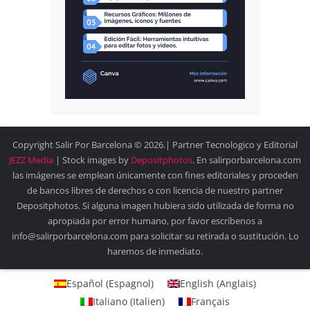
Copyright Salir Por Barcelona © 2026.| Partner Tecnologico y Editorial
JEZZ Media
| Stock images by
Depositphotos
. En salirporbarcelona.com
las imágenes se emplean únicamente con fines editoriales y proceden
de bancos libres de derechos o con licencia de nuestro partner
Depositphotos. Si alguna imagen hubiera sido utilizada de forma no
apropiada por error humano, por favor escríbenos a
info@salirporbarcelona.com para solicitar su retirada o sustitución. Lo
haremos de inmediato.
Español
(
Espagnol
)
English
(
Anglais
)
Italiano
(
Italien
)
Français