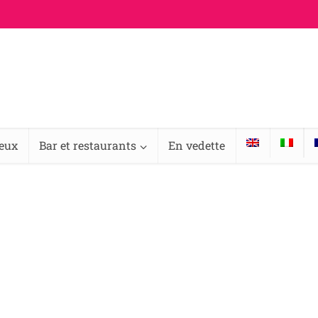
ieux
Bar et restaurants
En vedette