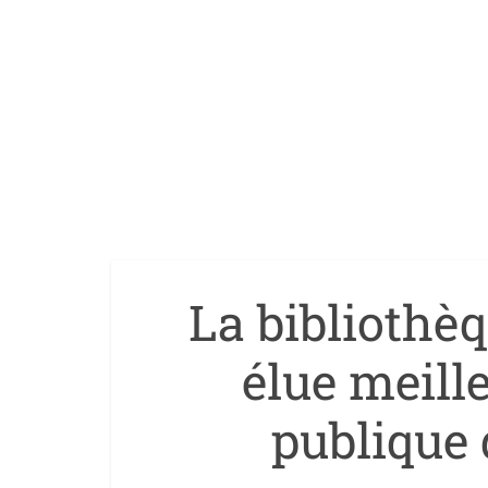
La bibliothè
élue meill
publique