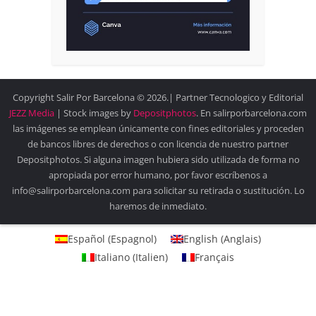
Copyright Salir Por Barcelona © 2026.| Partner Tecnologico y Editorial
JEZZ Media
| Stock images by
Depositphotos
. En salirporbarcelona.com
las imágenes se emplean únicamente con fines editoriales y proceden
de bancos libres de derechos o con licencia de nuestro partner
Depositphotos. Si alguna imagen hubiera sido utilizada de forma no
apropiada por error humano, por favor escríbenos a
info@salirporbarcelona.com para solicitar su retirada o sustitución. Lo
haremos de inmediato.
Español
(
Espagnol
)
English
(
Anglais
)
Italiano
(
Italien
)
Français