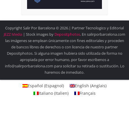
Copyright Salir Por Barcelona © 2026.| Partner Tecnologico y Editorial
JEZZ Media
| Stock images by
Depositphotos
. En salirporbarcelona.com
las imágenes se emplean únicamente con fines editoriales y proceden
de bancos libres de derechos o con licencia de nuestro partner
Depositphotos. Si alguna imagen hubiera sido utilizada de forma no
apropiada por error humano, por favor escríbenos a
info@salirporbarcelona.com para solicitar su retirada o sustitución. Lo
haremos de inmediato.
Español
(
Espagnol
)
English
(
Anglais
)
Italiano
(
Italien
)
Français