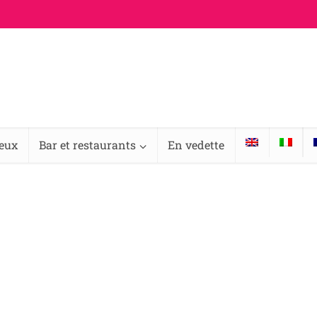
ieux
Bar et restaurants
En vedette