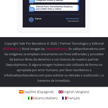
Copyright Salir Por Barcelona © 2026.| Partner Tecnologico y Editorial
JEZZ Media
| Stock images by
Depositphotos
. En salirporbarcelona.com
las imágenes se emplean únicamente con fines editoriales y proceden
de bancos libres de derechos o con licencia de nuestro partner
Depositphotos. Si alguna imagen hubiera sido utilizada de forma no
apropiada por error humano, por favor escríbenos a
info@salirporbarcelona.com para solicitar su retirada o sustitución. Lo
haremos de inmediato.
Español
(
Espagnol
)
English
(
Anglais
)
Italiano
(
Italien
)
Français