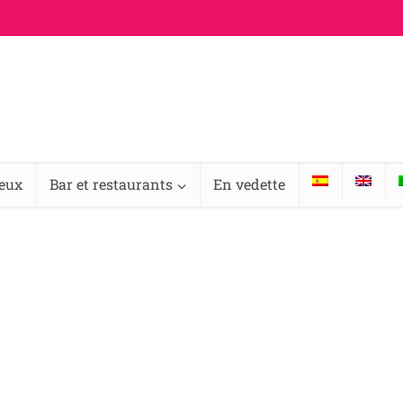
ieux
Bar et restaurants
En vedette