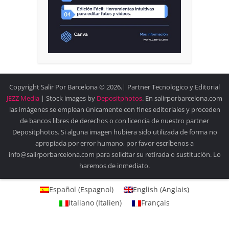
Copyright Salir Por Barcelona © 2026.| Partner Tecnologico y Editorial
JEZZ Media
| Stock images by
Depositphotos
. En salirporbarcelona.com
las imágenes se emplean únicamente con fines editoriales y proceden
de bancos libres de derechos o con licencia de nuestro partner
Depositphotos. Si alguna imagen hubiera sido utilizada de forma no
apropiada por error humano, por favor escríbenos a
info@salirporbarcelona.com para solicitar su retirada o sustitución. Lo
haremos de inmediato.
Español
(
Espagnol
)
English
(
Anglais
)
Italiano
(
Italien
)
Français