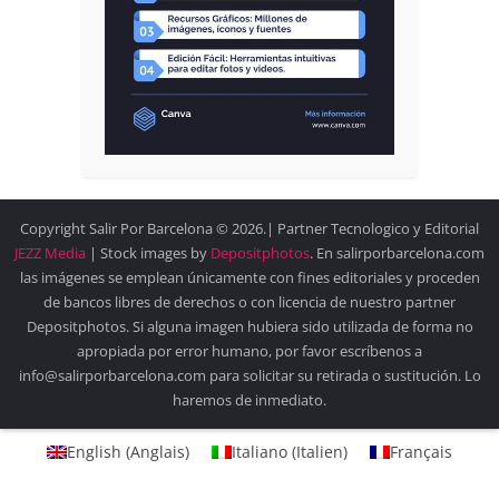
Copyright Salir Por Barcelona © 2026.| Partner Tecnologico y Editorial
JEZZ Media
| Stock images by
Depositphotos
. En salirporbarcelona.com
las imágenes se emplean únicamente con fines editoriales y proceden
de bancos libres de derechos o con licencia de nuestro partner
Depositphotos. Si alguna imagen hubiera sido utilizada de forma no
apropiada por error humano, por favor escríbenos a
info@salirporbarcelona.com para solicitar su retirada o sustitución. Lo
haremos de inmediato.
English
(
Anglais
)
Italiano
(
Italien
)
Français