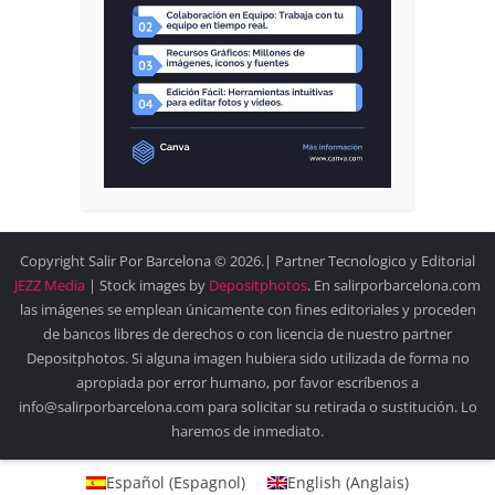
Copyright Salir Por Barcelona © 2026.| Partner Tecnologico y Editorial
JEZZ Media
| Stock images by
Depositphotos
. En salirporbarcelona.com
las imágenes se emplean únicamente con fines editoriales y proceden
de bancos libres de derechos o con licencia de nuestro partner
Depositphotos. Si alguna imagen hubiera sido utilizada de forma no
apropiada por error humano, por favor escríbenos a
info@salirporbarcelona.com para solicitar su retirada o sustitución. Lo
haremos de inmediato.
Español
(
Espagnol
)
English
(
Anglais
)