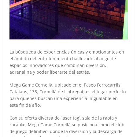
La búsqueda de experiencias únicas y emocionantes en
el ámbito del entretenimiento ha llevado al auge de
espacios innovadores que combinan diversión,
adrenalina y poder liberarte del estrés.
Mega Game Cornellà, ubicado en el Paseo Ferrocarrils
Catalans, 138, Cornellà de Llobregat, es el lugar perfecto
para quienes buscan una experiencia inigualable en
este fin de año.
Con su oferta diversa de ‘laser tag’, sala de la rabia y
karaoke, Mega Game Cornellà se posiciona como el club
de juego definitivo, donde la diversión y la descarga de