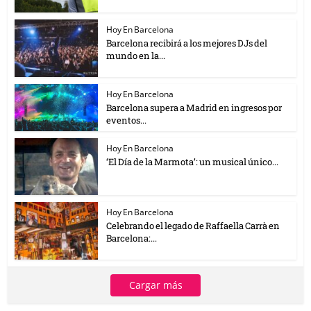
Hoy En Barcelona
Barcelona recibirá a los mejores DJs del
mundo en la...
Hoy En Barcelona
Barcelona supera a Madrid en ingresos por
eventos...
Hoy En Barcelona
‘El Día de la Marmota’: un musical único...
Hoy En Barcelona
Celebrando el legado de Raffaella Carrà en
Barcelona:...
Cargar más