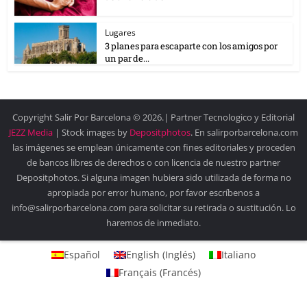
Lugares
3 planes para escaparte con los amigos por
un par de...
Copyright Salir Por Barcelona © 2026.| Partner Tecnologico y Editorial
JEZZ Media
| Stock images by
Depositphotos
. En salirporbarcelona.com
las imágenes se emplean únicamente con fines editoriales y proceden
de bancos libres de derechos o con licencia de nuestro partner
Depositphotos. Si alguna imagen hubiera sido utilizada de forma no
apropiada por error humano, por favor escríbenos a
info@salirporbarcelona.com para solicitar su retirada o sustitución. Lo
haremos de inmediato.
Español
English
(
Inglés
)
Italiano
Français
(
Francés
)