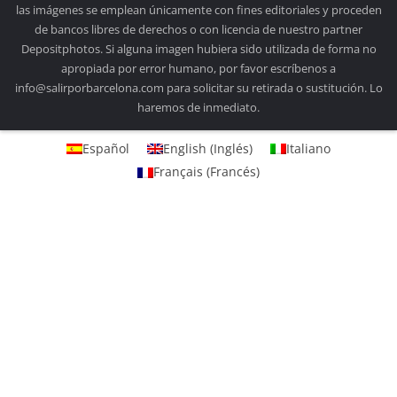
las imágenes se emplean únicamente con fines editoriales y proceden
de bancos libres de derechos o con licencia de nuestro partner
Depositphotos. Si alguna imagen hubiera sido utilizada de forma no
apropiada por error humano, por favor escríbenos a
info@salirporbarcelona.com para solicitar su retirada o sustitución. Lo
haremos de inmediato.
Español
English
(
Inglés
)
Italiano
Français
(
Francés
)