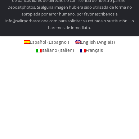
de bancos libres de derechos o con licencia de nuestro partner
Depositphotos. Si alguna imagen hubiera sido utilizada de forma no
apropiada por error humano, por favor escríbenos a
info@salirporbarcelona.com para solicitar su retirada o sustitución. Lo
haremos de inmediato.
Español
(
Espagnol
)
English
(
Anglais
)
Italiano
(
Italien
)
Français