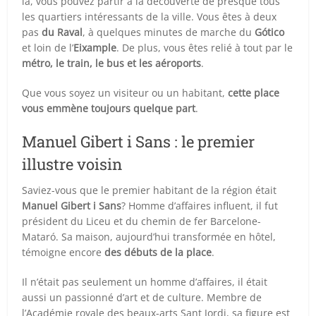
là, vous pouvez partir à la découverte de presque tous
les quartiers intéressants de la ville. Vous êtes à deux
pas
du Raval
, à quelques minutes de marche du
Gótico
et loin de l’
Eixample
. De plus, vous êtes relié à tout par le
métro, le train, le bus et les aéroports
.
Que vous soyez un visiteur ou un habitant,
cette place
vous emmène toujours quelque part
.
Manuel Gibert i Sans : le premier
illustre voisin
Saviez-vous que le premier habitant de la région était
Manuel Gibert i Sans
? Homme d’affaires influent, il fut
président du Liceu et du chemin de fer Barcelone-
Mataró. Sa maison, aujourd’hui transformée en hôtel,
témoigne encore
des débuts de la place
.
Il n’était pas seulement un homme d’affaires, il était
aussi un passionné d’art et de culture. Membre de
l’Académie royale des beaux-arts Sant Jordi, sa figure est