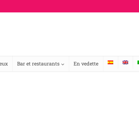
ieux
Bar et restaurants
En vedette