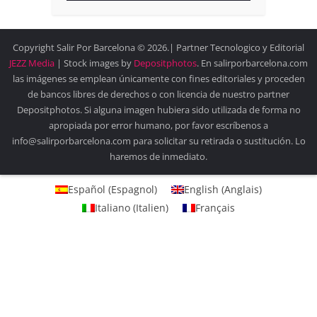
Copyright Salir Por Barcelona © 2026.| Partner Tecnologico y Editorial
JEZZ Media
| Stock images by
Depositphotos
. En salirporbarcelona.com
las imágenes se emplean únicamente con fines editoriales y proceden
de bancos libres de derechos o con licencia de nuestro partner
Depositphotos. Si alguna imagen hubiera sido utilizada de forma no
apropiada por error humano, por favor escríbenos a
info@salirporbarcelona.com para solicitar su retirada o sustitución. Lo
haremos de inmediato.
Español
(
Espagnol
)
English
(
Anglais
)
Italiano
(
Italien
)
Français