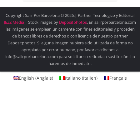
Copyright Salir Por Barcelona © 2026.| Partner Tecnologico y Editorial
JEZZ Media
| Stock images by
Depositphotos
. En salirporbarcelona.com
las imágenes se emplean únicamente con fines editoriales y proceden
de bancos libres de derechos o con licencia de nuestro partner
Depositphotos. Si alguna imagen hubiera sido utilizada de forma no
apropiada por error humano, por favor escríbenos a
info@salirporbarcelona.com para solicitar su retirada o sustitución. Lo
haremos de inmediato.
English
(
Anglais
)
Italiano
(
Italien
)
Français