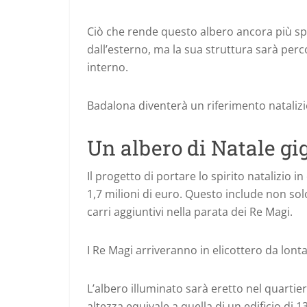
Ciò che rende questo albero ancora più spe
dall’esterno, ma la sua struttura sarà perco
interno.
Badalona diventerà un riferimento natalizio
Un albero di Natale gi
Il progetto di portare lo spirito natalizio 
1,7 milioni di euro. Questo include non sol
carri aggiuntivi nella parata dei Re Magi.
I Re Magi arriveranno in elicottero da lon
L’albero illuminato sarà eretto nel quartie
altezza equivale a quella di un edificio di 