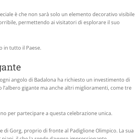
ciale è che non sarà solo un elemento decorativo visibile
rribile, permettendo ai visitatori di esplorare il suo
 in tutto il Paese.
gante
in ogni angolo di Badalona ha richiesto un investimento di
o l’albero gigante ma anche altri miglioramenti, come tre
tano per partecipare a questa celebrazione unica.
re di Gorg, proprio di fronte al Padiglione Olimpico. La sua
13 piani, il che la rende davvero impressionante.