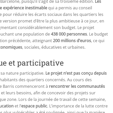
Barcelone, puisqu’il s’agit de sa troisième édition.
Les
e expérience inestimable
qui a permis au conseil
 pour réduire les écarts sociaux dans les quartiers les
e version promet d’être la plus ambitieuse à ce jour, en
gmentant considérablement son budget. Le projet
touchant une population de
438 000 personnes
. Le budget
ition précédente, atteignant
200 millions d’euros
, ce qui
économiques
, sociales, éducatives et urbaines.
e et participative
 sa nature participative.
Le projet n’est pas conçu depuis
 habitants des quartiers concernés. Au cours des
 de Barris commenceront à
rencontrer les communautés
t leurs besoins, afin de concevoir des projets sur
e zone. Lors de la journée de travail de cette semaine,
ucation
et l’
espace public
. L’importance de la lutte contre
les plus vulnérables a été soulignée, ainsi que la manière