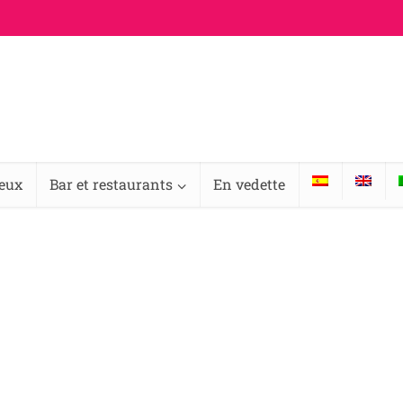
ieux
Bar et restaurants
En vedette