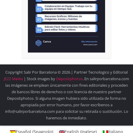
Copyright Salir Por Barcelona © 2026.| Partner Tecnologico y Editorial
JEZZ Media
| Stock images by
Depositphotos
. En salirporbarcelona.com
las imágenes se emplean únicamente con fines editoriales y proceden
de bancos libres de derechos o con licencia de nuestro partner
Depositphotos. Si alguna imagen hubiera sido utilizada de forma no
apropiada por error humano, por favor escríbenos a
info@salirporbarcelona.com para solicitar su retirada o sustitución. Lo
haremos de inmediato.
Español
(
Spagnolo
)
English
(
Inglese
)
Italiano