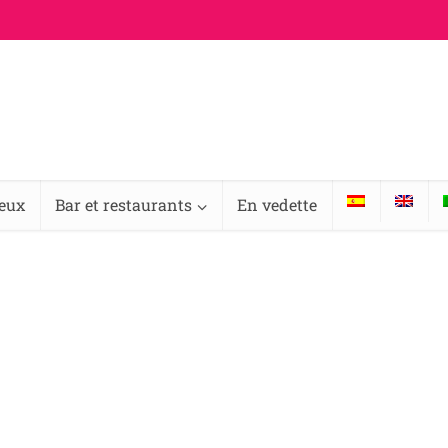
ieux
Bar et restaurants
En vedette