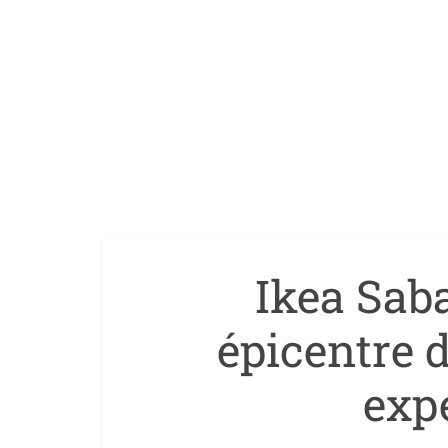
Ikea Saba
épicentre d
expé