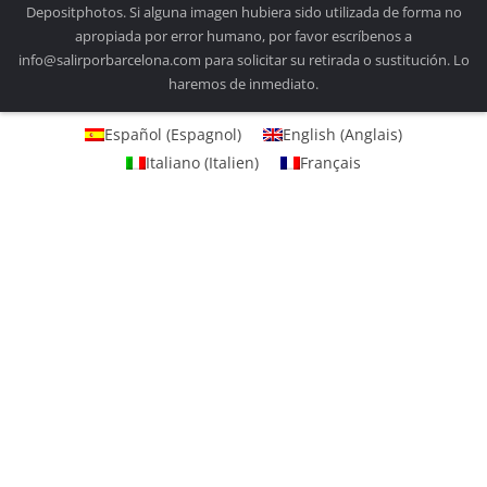
Depositphotos. Si alguna imagen hubiera sido utilizada de forma no
apropiada por error humano, por favor escríbenos a
info@salirporbarcelona.com para solicitar su retirada o sustitución. Lo
haremos de inmediato.
Español
(
Espagnol
)
English
(
Anglais
)
Italiano
(
Italien
)
Français