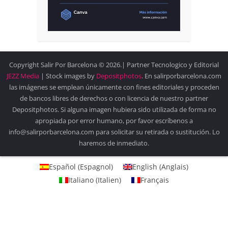
Copyright Salir Por Barcelona © 2026.| Partner Tecnologico y Editorial
JEZZ Media
| Stock images by
Depositphotos
. En salirporbarcelona.com
las imágenes se emplean únicamente con fines editoriales y proceden
de bancos libres de derechos o con licencia de nuestro partner
Depositphotos. Si alguna imagen hubiera sido utilizada de forma no
apropiada por error humano, por favor escríbenos a
info@salirporbarcelona.com para solicitar su retirada o sustitución. Lo
haremos de inmediato.
Español
(
Espagnol
)
English
(
Anglais
)
Italiano
(
Italien
)
Français