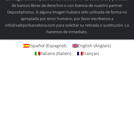
de bancos libres de derechos o con licencia de nuestro partner
Depositphotos. Si alguna imagen hubiera sido utilizada de forma no
apropiada por error humano, por favor escríbenos a
info@salirporbarcelona.com para solicitar su retirada o sustitución. Lo
haremos de inmediato.
Español
(
Espagnol
)
English
(
Anglais
)
Italiano
(
Italien
)
Français