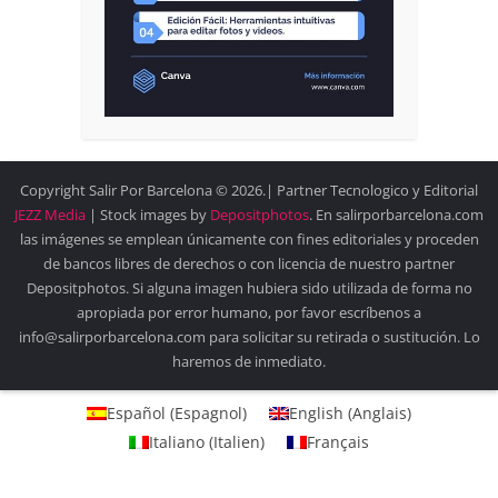
Copyright Salir Por Barcelona © 2026.| Partner Tecnologico y Editorial
JEZZ Media
| Stock images by
Depositphotos
. En salirporbarcelona.com
las imágenes se emplean únicamente con fines editoriales y proceden
de bancos libres de derechos o con licencia de nuestro partner
Depositphotos. Si alguna imagen hubiera sido utilizada de forma no
apropiada por error humano, por favor escríbenos a
info@salirporbarcelona.com para solicitar su retirada o sustitución. Lo
haremos de inmediato.
Español
(
Espagnol
)
English
(
Anglais
)
Italiano
(
Italien
)
Français