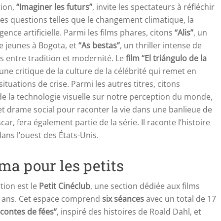
tion,
“Imaginer les futurs”
, invite les spectateurs à réfléchir
 des questions telles que le changement climatique, la
igence artificielle. Parmi les films phares, citons
“Alis”
, un
e jeunes à Bogota, et
“As bestas”
, un thriller intense de
s entre tradition et modernité. Le
film “El triángulo de la
’une critique de la culture de la célébrité qui remet en
ituations de crise. Parmi les autres titres, citons
 de la technologie visuelle sur notre perception du monde,
et drame social pour raconter la vie dans une banlieue de
car, fera également partie de la série. Il raconte l’histoire
s l’ouest des États-Unis.
éma pour les petits
tion est le
Petit Cinéclub
, une section dédiée aux films
ix ans. Cet espace comprend
six séances
avec un total de 17
 contes de fées”
, inspiré des histoires de Roald Dahl, et