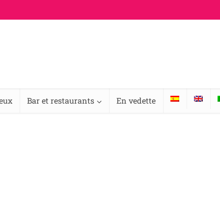
ieux
Bar et restaurants
En vedette