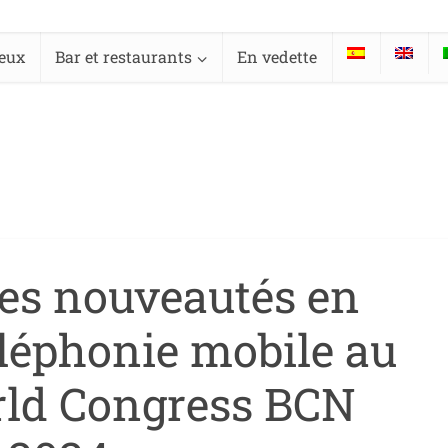
ieux
Bar et restaurants
En vedette
res nouveautés en
éléphonie mobile au
ld Congress BCN