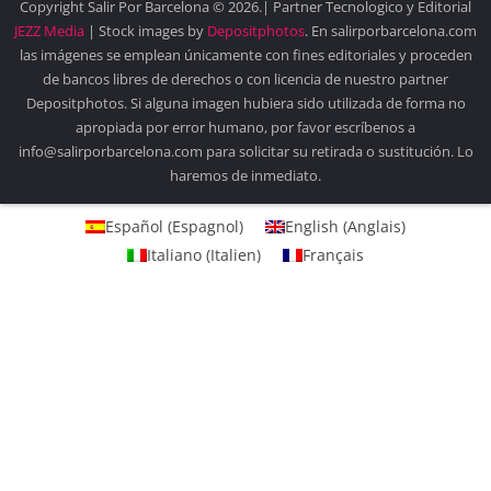
Copyright Salir Por Barcelona © 2026.| Partner Tecnologico y Editorial
JEZZ Media
| Stock images by
Depositphotos
. En salirporbarcelona.com
las imágenes se emplean únicamente con fines editoriales y proceden
de bancos libres de derechos o con licencia de nuestro partner
Depositphotos. Si alguna imagen hubiera sido utilizada de forma no
apropiada por error humano, por favor escríbenos a
info@salirporbarcelona.com para solicitar su retirada o sustitución. Lo
haremos de inmediato.
Español
(
Espagnol
)
English
(
Anglais
)
Italiano
(
Italien
)
Français