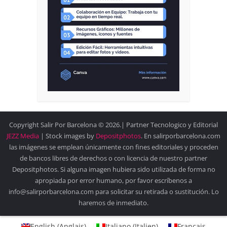
Copyright Salir Por Barcelona © 2026.| Partner Tecnologico y Editorial
JEZZ Media
| Stock images by
Depositphotos
. En salirporbarcelona.com
las imágenes se emplean únicamente con fines editoriales y proceden
de bancos libres de derechos o con licencia de nuestro partner
Depositphotos. Si alguna imagen hubiera sido utilizada de forma no
apropiada por error humano, por favor escríbenos a
info@salirporbarcelona.com para solicitar su retirada o sustitución. Lo
haremos de inmediato.
English
(
Anglais
)
Italiano
(
Italien
)
Français