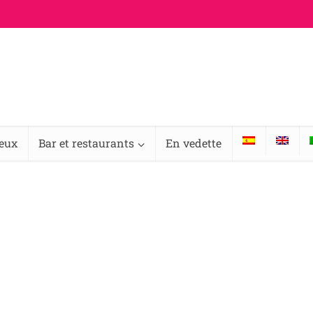
ieux
Bar et restaurants
En vedette