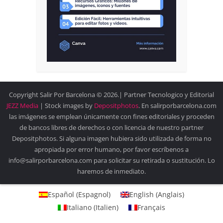
Copyright Salir Por Barcelona © 2026.| Partner Tecnologico y Editorial
JEZZ Media
| Stock images by
Depositphotos
. En salirporbarcelona.com
las imágenes se emplean únicamente con fines editoriales y proceden
de bancos libres de derechos o con licencia de nuestro partner
Depositphotos. Si alguna imagen hubiera sido utilizada de forma no
apropiada por error humano, por favor escríbenos a
info@salirporbarcelona.com para solicitar su retirada o sustitución. Lo
haremos de inmediato.
Español
(
Espagnol
)
English
(
Anglais
)
Italiano
(
Italien
)
Français