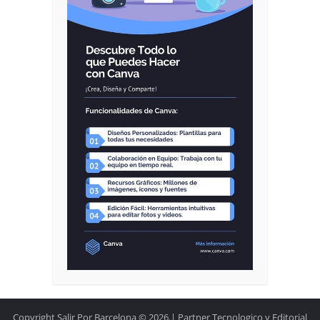
Copyright Salir Por Barcelona © 2026.| Partner Tecnologico y Editorial