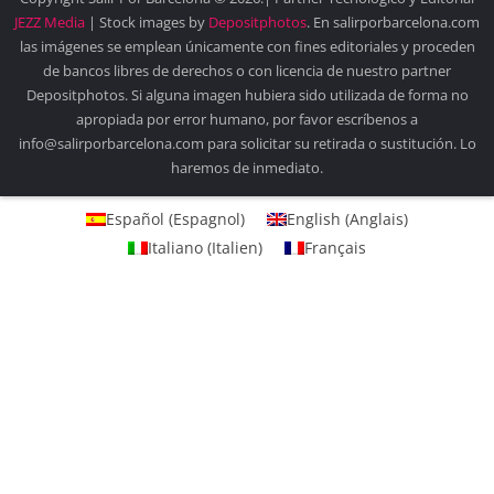
JEZZ Media
| Stock images by
Depositphotos
. En salirporbarcelona.com
las imágenes se emplean únicamente con fines editoriales y proceden
de bancos libres de derechos o con licencia de nuestro partner
Depositphotos. Si alguna imagen hubiera sido utilizada de forma no
apropiada por error humano, por favor escríbenos a
info@salirporbarcelona.com para solicitar su retirada o sustitución. Lo
haremos de inmediato.
Español
(
Espagnol
)
English
(
Anglais
)
Italiano
(
Italien
)
Français