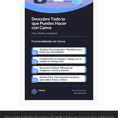
Copyright Salir Por Barcelona © 2026.| Partner Tecnologico y Editorial