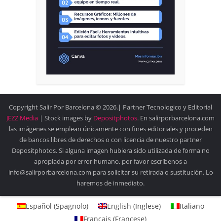
Copyright Salir Por Barcelona © 2026.| Partner Tecnologico y Editorial
JEZZ Media
| Stock images by
Depositphotos
. En salirporbarcelona.com
las imágenes se emplean únicamente con fines editoriales y proceden
de bancos libres de derechos o con licencia de nuestro partner
Depositphotos. Si alguna imagen hubiera sido utilizada de forma no
apropiada por error humano, por favor escríbenos a
info@salirporbarcelona.com para solicitar su retirada o sustitución. Lo
haremos de inmediato.
Español
(
Spagnolo
)
English
(
Inglese
)
Italiano
Français
(
Francese
)