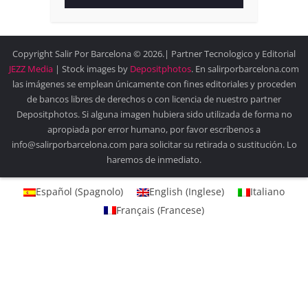
Copyright Salir Por Barcelona © 2026.| Partner Tecnologico y Editorial
JEZZ Media
| Stock images by
Depositphotos
. En salirporbarcelona.com
las imágenes se emplean únicamente con fines editoriales y proceden
de bancos libres de derechos o con licencia de nuestro partner
Depositphotos. Si alguna imagen hubiera sido utilizada de forma no
apropiada por error humano, por favor escríbenos a
info@salirporbarcelona.com para solicitar su retirada o sustitución. Lo
haremos de inmediato.
Español
(
Spagnolo
)
English
(
Inglese
)
Italiano
Français
(
Francese
)