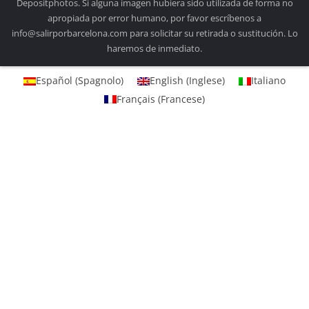
Depositphotos. Si alguna imagen hubiera sido utilizada de forma no
apropiada por error humano, por favor escríbenos a
info@salirporbarcelona.com para solicitar su retirada o sustitución. Lo
haremos de inmediato.
Español
(
Spagnolo
)
English
(
Inglese
)
Italiano
Français
(
Francese
)