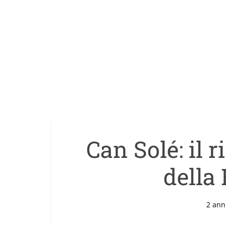
Can Solé: il r
della
2 ann