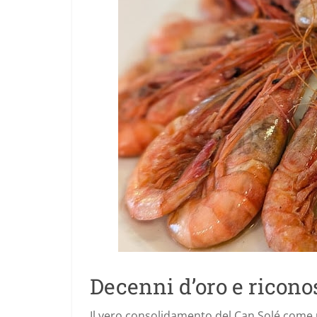
Decenni d’oro e ricon
Il vero consolidamento del Can Solé come u