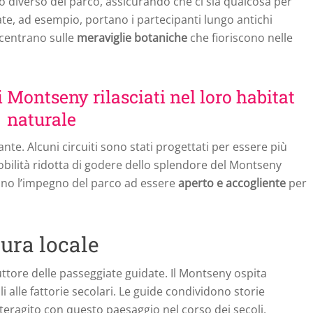
o diverso del parco, assicurando che ci sia qualcosa per
ate, ad esempio, portano i partecipanti lungo antichi
oncentrano sulle
meraviglie botaniche
che fioriscono nelle
i Montseny rilasciati nel loro habitat
naturale
nte. Alcuni circuiti sono stati progettati per essere più
bilità ridotta di godere dello splendore del Montseny
eano l’impegno del parco ad essere
aperto e accogliente
per
tura locale
uttore delle passeggiate guidate. Il Montseny ospita
i alle fattorie secolari. Le guide condividono storie
eragito con questo paesaggio nel corso dei secoli,