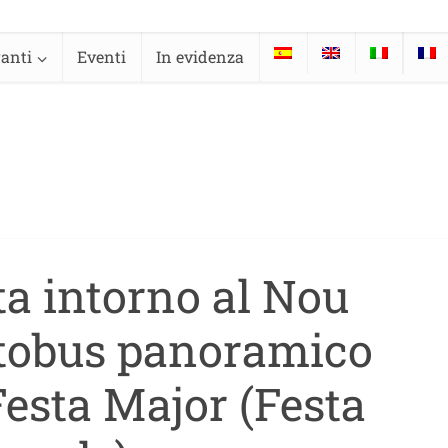
ranti
Eventi
In evidenza
ta intorno al Nou
utobus panoramico
Festa Major (Festa