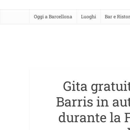
Oggi a Barcellona
Luoghi
Bar e Risto
Gita gratui
Barris in a
durante la 