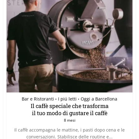
Bar e Ristoranti
I piú letti
Oggi a Barcellona
•
•
Il caffè speciale che trasforma
il tuo modo di gustare il caffè
8 mesi
Il caffè accompagna le mattine, i pasti dopo cena e le
conversazioni. Stabilisce delle routine e...