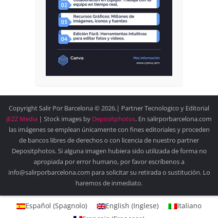
Copyright Salir Por Barcelona © 2026.| Partner Tecnologico y Editorial
JEZZ Media
| Stock images by
Depositphotos
. En salirporbarcelona.com
las imágenes se emplean únicamente con fines editoriales y proceden
de bancos libres de derechos o con licencia de nuestro partner
Depositphotos. Si alguna imagen hubiera sido utilizada de forma no
apropiada por error humano, por favor escríbenos a
info@salirporbarcelona.com para solicitar su retirada o sustitución. Lo
haremos de inmediato.
Español
(
Spagnolo
)
English
(
Inglese
)
Italiano