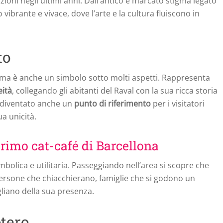
ioni negli ultimi anni. Dall’antico e marcato stigma legato
 vibrante e vivace, dove l’arte e la cultura fluiscono in
to
, ma è anche un simbolo sotto molti aspetti. Rappresenta
eità
, collegando gli abitanti del Raval con la sua ricca storia
 diventato anche un
punto di riferimento
per i visitatori
ua unicità.
 primo cat-café di Barcellona
imbolica e utilitaria. Passeggiando nell’area si scopre che
 persone che chiacchierano, famiglie che si godono un
gliano della sua presenza.
tero