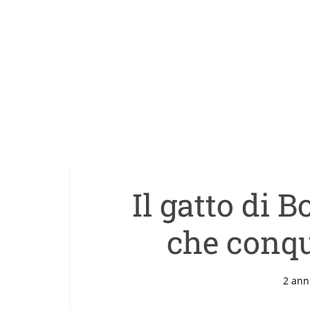
Il gatto di B
che conqu
2 ann