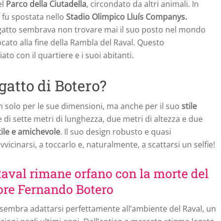
el
Parco della Ciutadella
, circondato da altri animali. In
, fu spostata nello
Stadio Olimpico Lluís Companys.
l gatto sembrava non trovare mai il suo posto nel mondo
ocato alla fine della Rambla del Raval. Questo
 con il quartiere e i suoi abitanti.
gatto di Botero?
n solo per le sue dimensioni, ma anche per il suo
stile
 di sette metri di lunghezza, due metri di altezza e due
tile e amichevole
. Il suo design robusto e quasi
icinarsi, a toccarlo e, naturalmente, a scattarsi un selfie!
 Raval rimane orfano con la morte del
ore Fernando Botero
embra adattarsi perfettamente all’ambiente del Raval, un