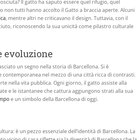
osciuta? Il gatto ha saputo essere quel rifugio, quel
io non tutti hanno accolto il Gatto a braccia aperte. Alcuni
ica
, mentre altri ne criticavano il design. Tuttavia, con il
iuto, riconoscendo la sua unicità come pilastro culturale
e evoluzione
asciato un segno nella storia di Barcellona. Si è
 contemporanea nel mezzo di una città ricca di contrasti.
e nella vita pubblica. Ogni giorno, il gatto assiste alla
sate e le istantanee che cattura aggiungono strati alla sua
empo
e un simbolo della Barcellona di oggi.
ultura: è un pezzo essenziale dell’identità di Barcellona. La
icino di casa riflette sia la diversità di Barcellona che la