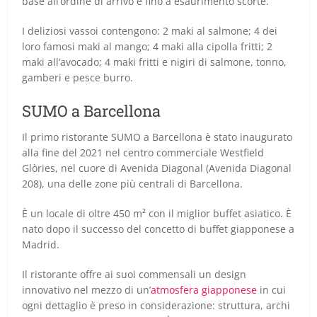
base all’ordine di arrivo e fino a esaurimento scorte.
I deliziosi vassoi contengono: 2 maki al salmone; 4 dei
loro famosi maki al mango; 4 maki alla cipolla fritti; 2
maki all’avocado; 4 maki fritti e nigiri di salmone, tonno,
gamberi e pesce burro.
SUMO a Barcellona
Il primo ristorante SUMO a Barcellona è stato inaugurato
alla fine del 2021 nel centro commerciale Westfield
Glòries, nel cuore di Avenida Diagonal (Avenida Diagonal
208), una delle zone più centrali di Barcellona.
È un locale di oltre 450 m² con il miglior buffet asiatico. È
nato dopo il successo del concetto di buffet giapponese a
Madrid.
Il ristorante offre ai suoi commensali un design
innovativo nel mezzo di un’
atmosfera giapponese
in cui
ogni dettaglio è preso in considerazione: struttura, archi