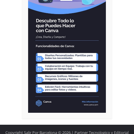
Copyright Salir Por Barcelona © 2026.| Partner Tecnologico y Editorial